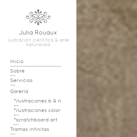
Julia Rouaux
ilustración científica & arte
naturalista
Inicio
Sobre
Servicios
Galería
*ilustraciones b & n
*ilustraciones color
*scratchboard art
Tramas infinitas